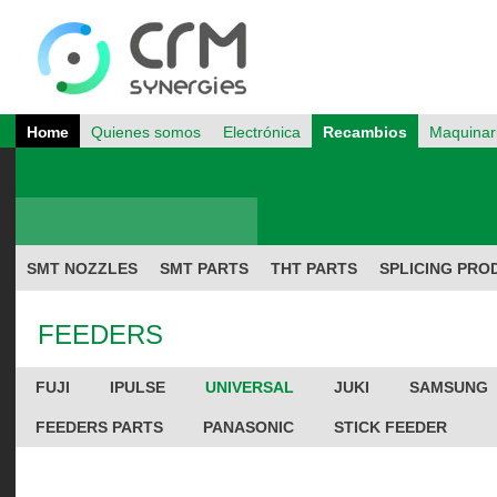
Home
Quienes somos
Electrónica
Recambios
Maquinar
SMT NOZZLES
SMT PARTS
THT PARTS
SPLICING PRO
FEEDERS
FUJI
IPULSE
UNIVERSAL
JUKI
SAMSUNG
FEEDERS PARTS
PANASONIC
STICK FEEDER